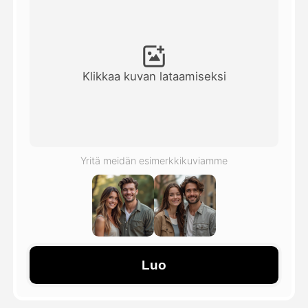
Avatar-video
▼
Video
▼
Klikkaa kuvan lataamiseksi
Kuvaus
▼
Muut työkalut
▼
Yritä meidän esimerkkikuviamme
Näytä kaikki mallit
Galleria
Luo
Blogi