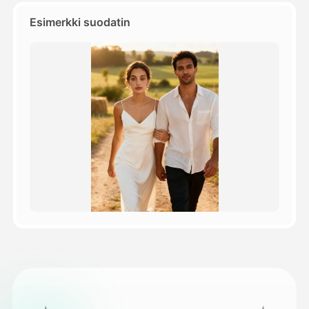
Esimerkki suodatin
Hinnasto
API