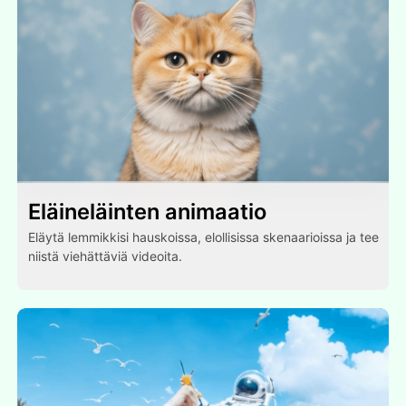
Eläineläinten animaatio
Eläytä lemmikkisi hauskoissa, elollisissa skenaarioissa ja tee
niistä viehättäviä videoita.