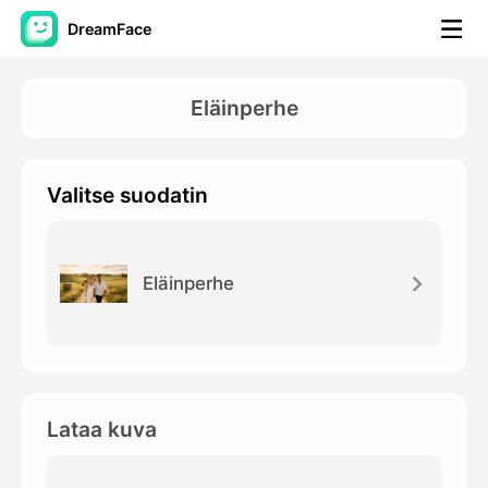
DreamFace
AI-työkalut
Eläinperhe
Avatar-video
▼
Valitse suodatin
Video
▼
Kuvaus
▼
Eläinperhe
Muut työkalut
▼
Näytä kaikki työkalut
Lataa kuva
Mallit