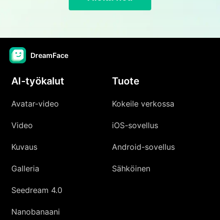
DreamFace
AI-työkalut
Tuote
Avatar-video
Kokeile verkossa
Video
iOS-sovellus
Kuvaus
Android-sovellus
Galleria
Sähköinen
Seedream 4.0
Nanobanaani