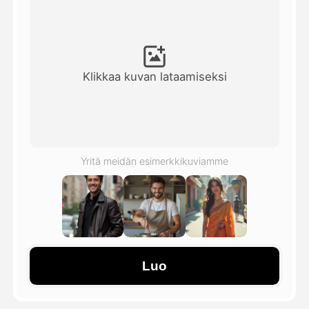
Avatar-video
▼
Video
▼
Klikkaa kuvan lataamiseksi
Kuvaus
▼
Muut työkalut
▼
Yritä meidän esimerkkikuviamme
Näytä kaikki mallit
Galleria
Luo
Blogi