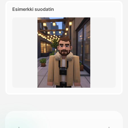
Esimerkki suodatin
Hinnasto
API