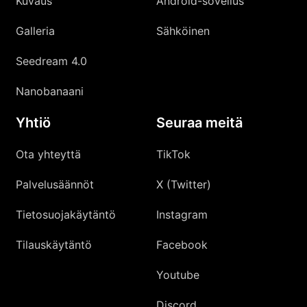
Kuvaus
Android-sovellus
Galleria
Sähköinen
Seedream 4.0
Nanobanaani
Yhtiö
Seuraa meitä
Ota yhteyttä
TikTok
Palvelusäännöt
X (Twitter)
Tietosuojakäytäntö
Instagram
Tilauskäytäntö
Facebook
Youtube
Discord