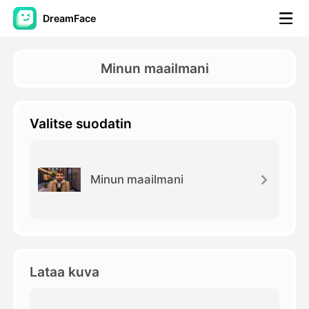
DreamFace
AI-työkalut
Minun maailmani
Avatar-video
▼
Valitse suodatin
Video
▼
Kuvaus
▼
Minun maailmani
Muut työkalut
▼
Näytä kaikki työkalut
Lataa kuva
Mallit