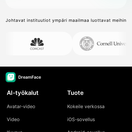
Johtavat instituutiot ympäri maailmaa luottavat meihin
DreamFace
AI-työkalut
Tuote
Avatar-video
Kokeile verkossa
Video
iOS-sovellus