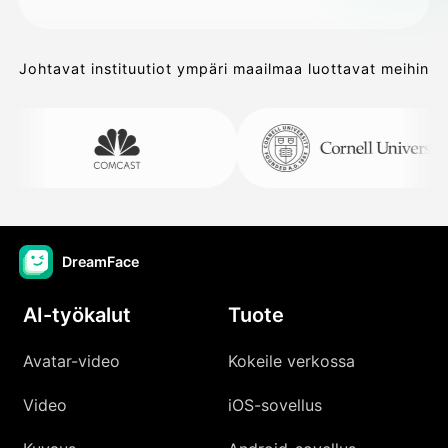
Johtavat instituutiot ympäri maailmaa luottavat meihin
DreamFace
AI-työkalut
Tuote
Avatar-video
Kokeile verkossa
Video
iOS-sovellus