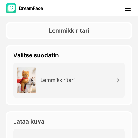
DreamFace
AI-työkalut
Lemmikkiritari
Avatar-video
▼
Valitse suodatin
Video
▼
Kuvaus
▼
Lemmikkiritari
Muut työkalut
▼
Näytä kaikki työkalut
Lataa kuva
Mallit