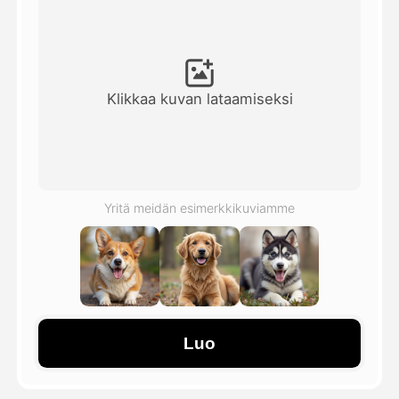
Avatar-video
▼
Video
▼
Klikkaa kuvan lataamiseksi
Kuvaus
▼
Muut työkalut
▼
Yritä meidän esimerkkikuviamme
Näytä kaikki mallit
Galleria
Luo
Blogi