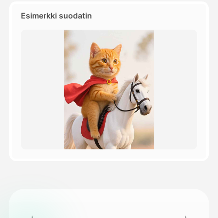
Esimerkki suodatin
Hinnasto
API