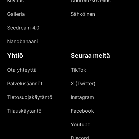
Kuvaus
Android-sovellus
Galleria
Sähköinen
Seedream 4.0
Nanobanaani
Yhtiö
Seuraa meitä
Ota yhteyttä
TikTok
Palvelusäännöt
X (Twitter)
Tietosuojakäytäntö
Instagram
Tilauskäytäntö
Facebook
Youtube
Discord