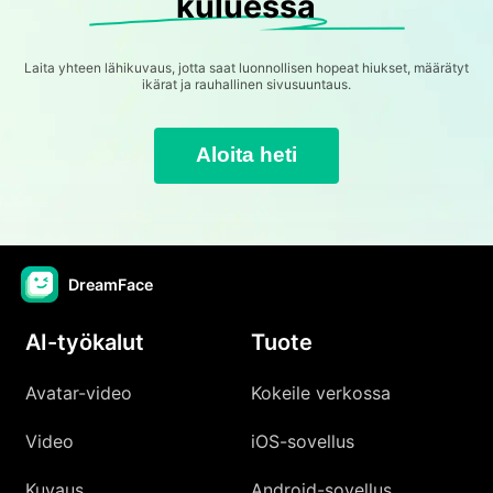
kuluessa
Laita yhteen lähikuvaus, jotta saat luonnollisen hopeat hiukset, määrätyt
ikärat ja rauhallinen sivusuuntaus.
Aloita heti
DreamFace
AI-työkalut
Tuote
Avatar-video
Kokeile verkossa
Video
iOS-sovellus
Kuvaus
Android-sovellus