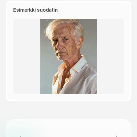
Esimerkki suodatin
Hinnasto
API