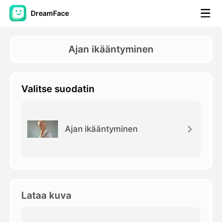
DreamFace
AI-työkalut
Ajan ikääntyminen
Avatar-video
▼
Valitse suodatin
Video
▼
Kuvaus
▼
Ajan ikääntyminen
Muut työkalut
▼
Näytä kaikki työkalut
Lataa kuva
Mallit