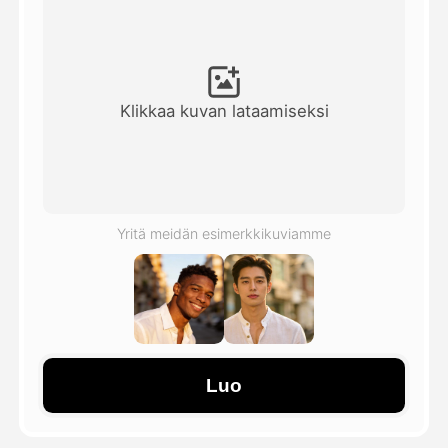
Avatar-video
▼
Video
▼
Klikkaa kuvan lataamiseksi
Kuvaus
▼
Muut työkalut
▼
Yritä meidän esimerkkikuviamme
Näytä kaikki mallit
Galleria
Luo
Blogi