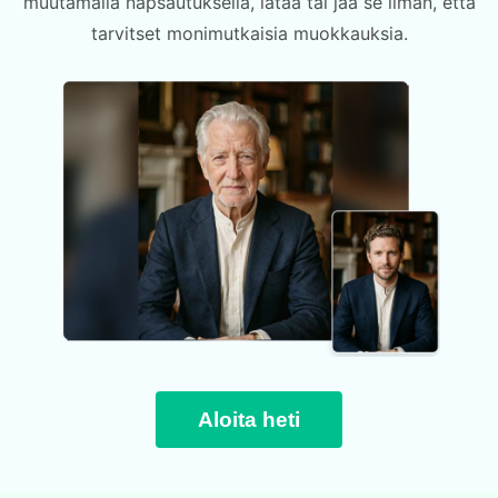
muutamalla napsautuksella, lataa tai jaa se ilman, että
tarvitset monimutkaisia muokkauksia.
Aloita heti