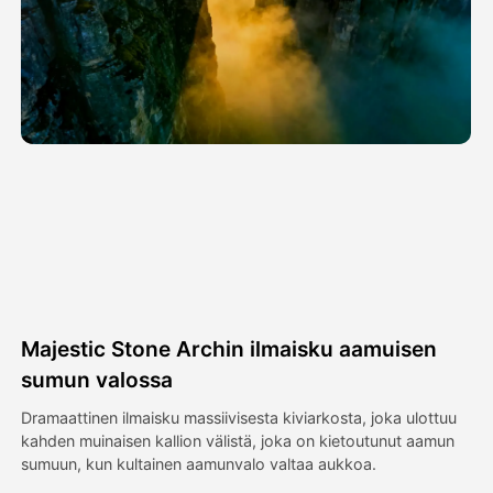
Avatar-video
▼
Video
▼
Kuvaus
▼
Muut työkalut
▼
Näytä kaikki mallit
Majestic Stone Archin ilmaisku aamuisen
Galleria
sumun valossa
Dramaattinen ilmaisku massiivisesta kiviarkosta, joka ulottuu
kahden muinaisen kallion välistä, joka on kietoutunut aamun
Blogi
sumuun, kun kultainen aamunvalo valtaa aukkoa.