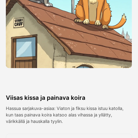
Avatar-video
▼
Video
▼
Kuvaus
▼
Muut työkalut
▼
Näytä kaikki mallit
Viisas kissa ja painava koira
Galleria
Hassua sarjakuva-asiaa: Viaton ja fiksu kissa istuu katolla,
kun taas painava koira katsoo alas vihassa ja yllätty,
värikkällä ja hauskalla tyylin.
Blogi