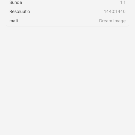
Suhde
1:1
Resoluutio
1440:1440
Hinnasto
malli
Dream Image
API