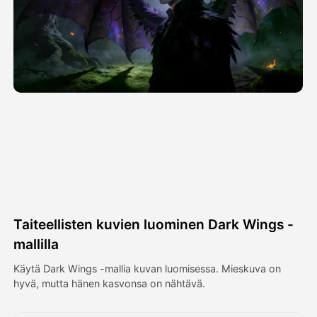
Avatar-video
▼
Video
▼
Kuvaus
▼
Muut työkalut
▼
Näytä kaikki mallit
Taiteellisten kuvien luominen Dark Wings -
Galleria
mallilla
Käytä Dark Wings -mallia kuvan luomisessa. Mieskuva on
hyvä, mutta hänen kasvonsa on nähtävä.
Blogi