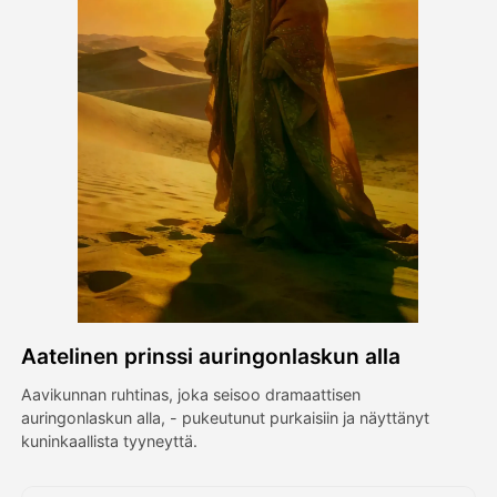
Avatar-video
▼
Video
▼
Kuvaus
▼
Muut työkalut
▼
Näytä kaikki mallit
Aatelinen prinssi auringonlaskun alla
Galleria
Aavikunnan ruhtinas, joka seisoo dramaattisen
auringonlaskun alla, - pukeutunut purkaisiin ja näyttänyt
kuninkaallista tyyneyttä.
Blogi