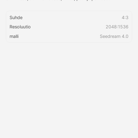
Hinnasto
Suhde
4:3
Resoluutio
2048:1536
malli
Seedream 4.0
API