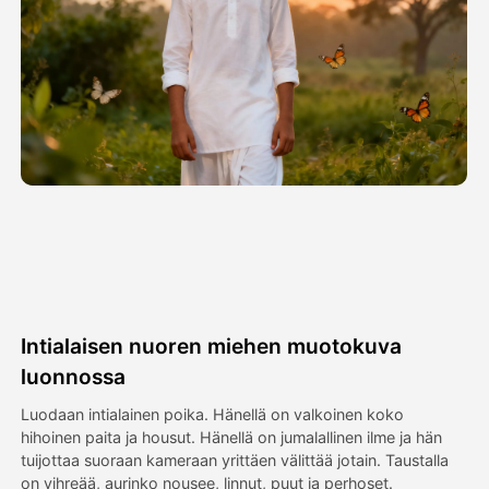
Avatar-video
▼
Video
▼
Kuvaus
▼
Muut työkalut
▼
Näytä kaikki mallit
Intialaisen nuoren miehen muotokuva
Galleria
luonnossa
Luodaan intialainen poika. Hänellä on valkoinen koko
hihoinen paita ja housut. Hänellä on jumalallinen ilme ja hän
Blogi
tuijottaa suoraan kameraan yrittäen välittää jotain. Taustalla
on vihreää, aurinko nousee, linnut, puut ja perhoset.