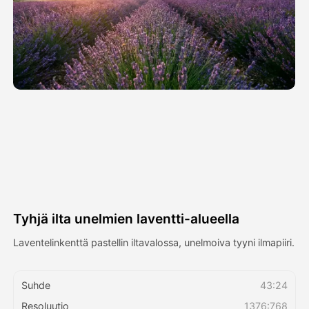
Avatar-video
▼
Video
▼
Kuvaus
▼
Muut työkalut
▼
Näytä kaikki mallit
Tyhjä ilta unelmien laventti-alueella
Galleria
Laventelinkenttä pastellin iltavalossa, unelmoiva tyyni ilmapiiri.
Suhde
43:24
Blogi
Resoluutio
1376:768