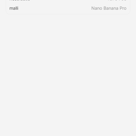
malli
Nano Banana Pro
Hinnasto
API