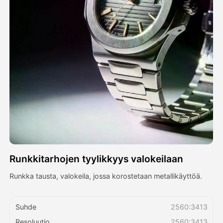
Avatar-video
▼
Video
▼
Kuvaus
▼
Muut työkalut
▼
Näytä kaikki mallit
Runkkitarhojen tyylikkyys valokeilaan
Galleria
Runkka tausta, valokeila, jossa korostetaan metallikäyttöä.
Blogi
Suhde
2560:3413
Resoluutio
2560:3413