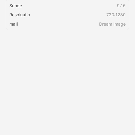
Suhde
9:16
Resoluutio
720:1280
Hinnasto
malli
Dream Image
API