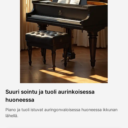
Avatar-video
▼
Video
▼
Kuvaus
▼
Muut työkalut
▼
Näytä kaikki mallit
Suuri sointu ja tuoli aurinkoisessa
Galleria
huoneessa
Piano ja tuoli istuvat auringonvaloisessa huoneessa ikkunan
lähellä.
Blogi