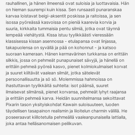
rauhallinen, ja hänen ilmeensä ovat suloisia ja luottavaisia. Hän
on hieman suurempi kuin kissa. Sen runsaasti punaranskaa
Hinnasto
karvaa loistavat beigi-aksentit poskissa ja raitoissa, ja sen
isossa pyöreässä kasvoissa on pieniä kaarevia korvia ja
suuria, kirkkaita tummaisia pentu silmiä, jotka ovat täynnä
lempeää viehätystä. Kissa istuu tyylikkäästi vieressään
API
klassisessa kissan asennossa - etulapansa ovat linjassa,
takapuolensa on syvällä ja pää on kohonnut - ja katsoo
suoraan kameraan. Hänen kermavärinen turkkansa on erittäin
silkkis, jossa on pehmeät punapunaiset sävyjä, ja hänellä on
erittäin pehmeä pyöreä kasvo, pienet kolmiokulmaiset korvat
ja suuret kiiltävät vaalean silmät, jotka sätelevät
persoonallisuutta ja sö sö. Molemmissa hahmoissa on
ihastuttavan tyylikkäitä suhteita: isot päänsä, suuret
ilmaisevat silmänsä, pienet korvansa, pehmeät lyhyt raajansa
ja erittäin pehmeä karva. Heidän suunnitelmansa sekoittavat
Pixarin tason yksityiskohdat Kawain suloisuuteen, luoden
täydellisen tasapainon realismin ja liioitelun charmin välillä. He
poseeraavat kiillotetulla pehmeällä vaaleanpunaisella lattialla,
joka antaa helläsanomaisen peilikuvan.