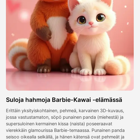
Avatar-video
▼
Video
▼
Kuvaus
▼
Muut työkalut
▼
Näytä kaikki mallit
Suloja hahmoja Barbie-Kawai -elämässä
Galleria
Erittäin yksityiskohtainen, pehmeä, karvainen 3D-kuvaus,
jossa vastustamaton, söpö punainen panda (miehestä) ja
supersuloinen kermainen kissa (naista) poseeraavat
Blogi
vierekkäin glamourissa Barbie-temaassa. Punainen panda
seisoo oikealla selkällä, ja hänen kätensä ovat pehmeät ja