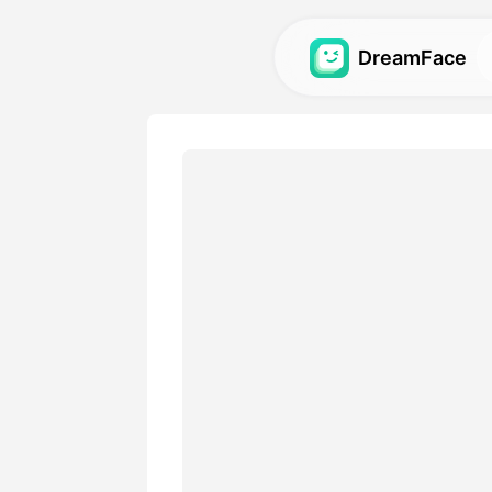
DreamFace
AI-työkalut
Tutustu parhaisiin avatar-, 
AI-työkaluihin.
Galleria
Löydä ja toista hämmästyttä
efektit, jotka on luotu AI-t
Hinnasto
Valitse suunnitelma joustavil
jotka sopivat luoville tarpeis