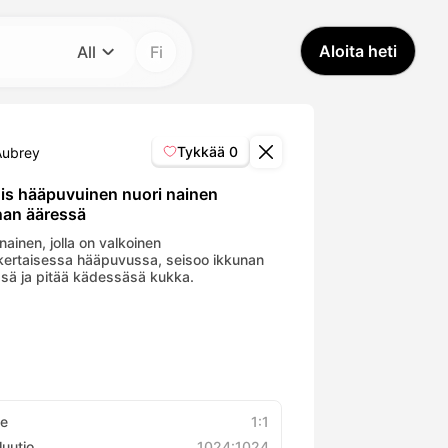
Aloita heti
All
Fi
Kategoria
All
Tykkää
0
Aubrey
Avatar Video
is hääpuvuinen nuori nainen
nan ääressä
Pet Video
nainen, jolla on valkoinen
kertaisessa hääpuvussa, seisoo ikkunan
ssä ja pitää kädessäsä kukka.
AI Video
AI Photo
Trendy Template
e
1:1
luutio
1024:1024