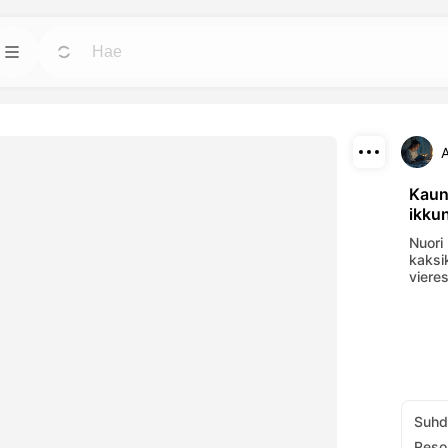
Mallit
Mene
Mene
video- ja kuvien
Aloita projektit valmiilla suunnitteilla minkä
tahansa tarpeen mukaan.
Lataa
Blogi
Mene
Mene
Kaun
ikku
vät visuaaliset
Lue Dreamface AI:n luovasta teknologiasta
Jaa
yökaluillemme.
käsityksiä, päivityksiä ja vinkkejä.
Nuori 
kaksi
API
viere
Mene
Mene
la valinnoilla,
Integroi AI-toiminnot helposti omisiin
iisi.
sovelluksiisi.
Suhd
Reso