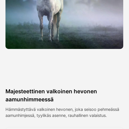
Avatar-video
▼
Video
▼
Kuvaus
▼
Muut työkalut
▼
Näytä kaikki mallit
Majesteettinen valkoinen hevonen
Galleria
aamunhimmeessä
Hämmästyttävä valkoinen hevonen, joka seisoo pehmeässä
aamunhimjessä, tyylikäs asenne, rauhallinen valaistus.
Blogi