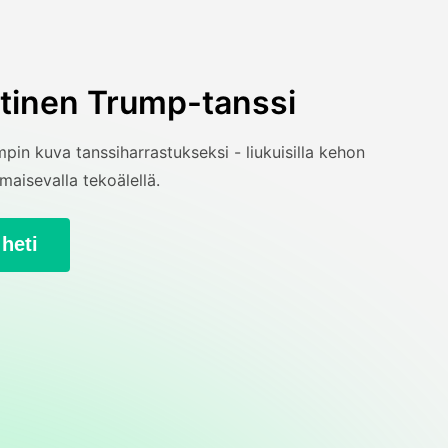
stinen Trump-tanssi
in kuva tanssiharrastukseksi - liukuisilla kehon
 ilmaisevalla tekoälellä.
 heti