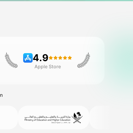
4.9
Apple Store
in