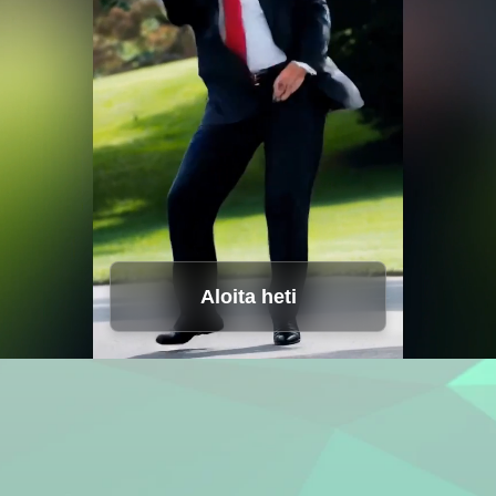
Äänistudio
Hot
Videokääntäjä
Kasvojenvaihto
Video parantaja
Äänemuuttaja
New
Aloita heti