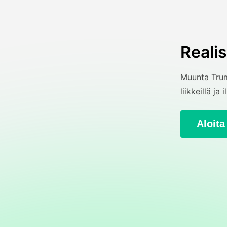
Reali
Muunta Trump
liikkeillä ja
Aloita