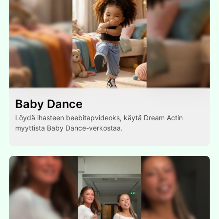
Baby Dance
Löydä ihasteen beebitapvideoks, käytä Dream Actin
myyttista Baby Dance-verkostaa.