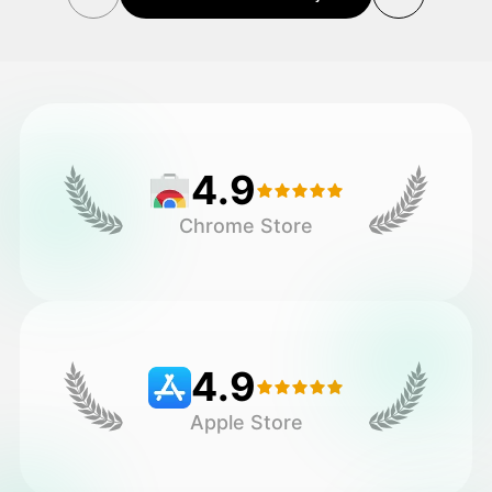
Hinnasto
API
4.9
Chrome Store
4.9
Apple Store