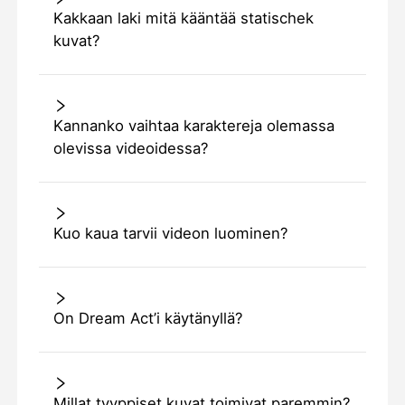
Kakkaan laki mitä kääntää statischek
kuvat?
Kannanko vaihtaa karaktereja olemassa
olevissa videoidessa?
Kuo kaua tarvii videon luominen?
On Dream Act’i käytänyllä?
Millat tyyppiset kuvat toimivat paremmin?