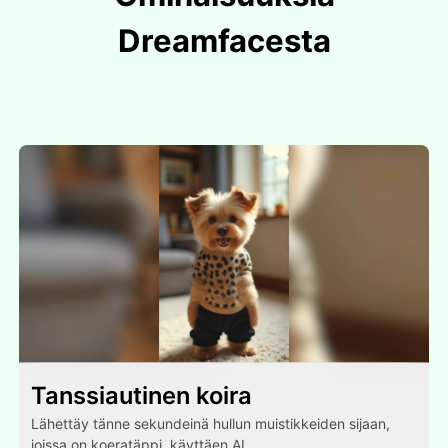
Dreamfacesta
Tanssiautinen koira
Lähettäy tänne sekundeinä hullun muistikkeiden sijaan,
joissa on koeratäppi, käyttäen AI.