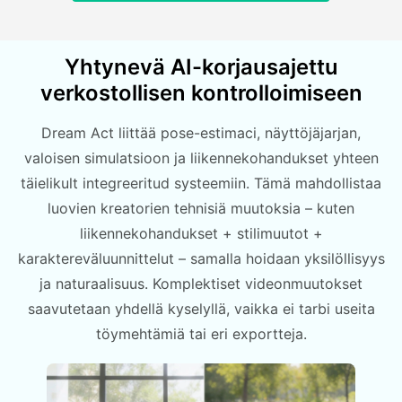
Yhtynevä AI-korjausajettu
verkostollisen kontrolloimiseen
Dream Act liittää pose-estimaci, näyttöjäjarjan,
valoisen simulatsioon ja liikennekohandukset yhteen
täielikult integreeritud systeemiin. Tämä mahdollistaa
luovien kreatorien tehnisiä muutoksia – kuten
liikennekohandukset + stilimuutot +
karaktereväluunnittelut – samalla hoidaan yksilöllisyys
ja naturaalisuus. Komplektiset videonmuutokset
saavutetaan yhdellä kyselyllä, vaikka ei tarbi useita
töymehtämiä tai eri exportteja.