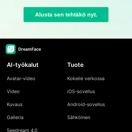
Alusta sen tehtäkö nyt.
DreamFace
AI-työkalut
Tuote
Avatar-video
Kokeile verkossa
Video
iOS-sovellus
Kuvaus
Android-sovellus
Galleria
Sähköinen
Seedream 4.0