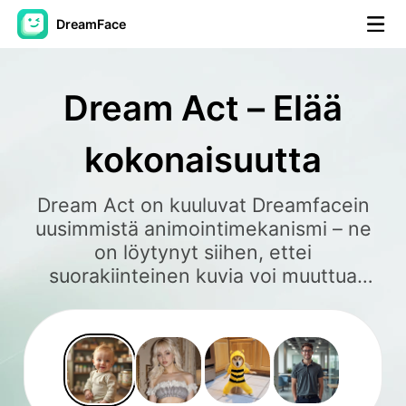
DreamFace
AI-työkalut
Dream Act – Elää
Avatar-video
▼
kokonaisuutta
Video
▼
Dream Act on kuuluvat Dreamfacein
Kuvaus
▼
uusimmistä animointimekanismi – ne
on löytynyt siihen, ettei
suorakiinteinen kuvia voi muuttua
Muut työkalut
▼
elämältönä animaattiseksi. Oletko
tehnyt juttuvaid videoidet,
Näytä kaikki työkalut
vaihtautunut karaktereen mielessä
esineessä, tai haluat elämään
mausteja ja illustratsioita…
Mallit