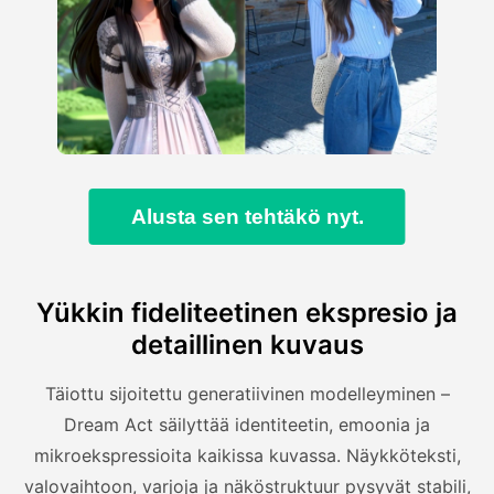
Alusta sen tehtäkö nyt.
Yükkin fideliteetinen ekspresio ja
detaillinen kuvaus
Täiottu sijoitettu generatiivinen modelleyminen –
Dream Act säilyttää identiteetin, emoonia ja
mikroekspressioita kaikissa kuvassa. Näykköteksti,
valovaihtoon, varjoja ja näköstruktuur pysyvät stabili,