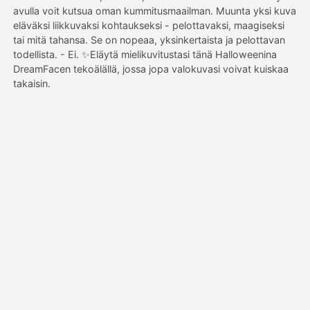
avulla voit kutsua oman kummitusmaailman. Muunta yksi kuva
eläväksi liikkuvaksi kohtaukseksi - pelottavaksi, maagiseksi
Hinnasto
tai mitä tahansa. Se on nopeaa, yksinkertaista ja pelottavan
todellista. - Ei. ✨Eläytä mielikuvitustasi tänä Halloweenina
DreamFacen tekoälällä, jossa jopa valokuvasi voivat kuiskaa
takaisin.
API