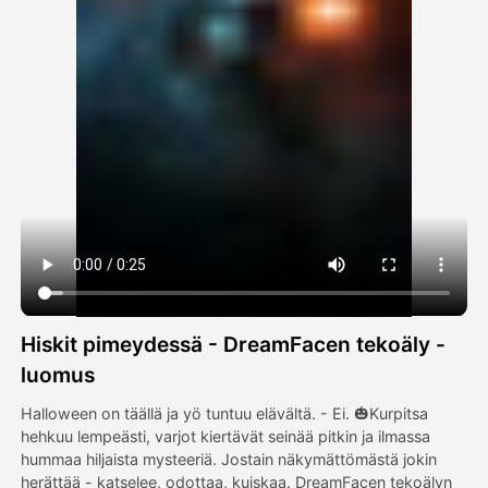
Avatar-video
▼
Video
▼
Kuvaus
▼
Muut työkalut
▼
Näytä kaikki mallit
Hiskit pimeydessä - DreamFacen tekoäly -
Galleria
luomus
Halloween on täällä ja yö tuntuu elävältä. - Ei. 🎃Kurpitsa
hehkuu lempeästi, varjot kiertävät seinää pitkin ja ilmassa
Blogi
hummaa hiljaista mysteeriä. Jostain näkymättömästä jokin
herättää - katselee, odottaa, kuiskaa. DreamFacen tekoälyn