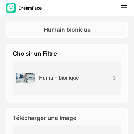
DreamFace
Outils AI
Humain bionique
Vidéo d'avatar
▼
Choisir un Filtre
AI vidéo
▼
Photos d'IA
▼
Humain bionique
Autres outils
▼
Voir tous les outils
Télécharger une Image
Modèles