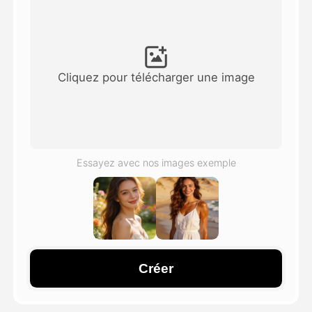
Vidéo d'avatar
▼
AI vidéo
▼
Cliquez pour télécharger une image
Photos d'IA
▼
Autres outils
▼
Essayez avec nos images exemple
Voir tous les modèles
Galerie
Créer
Blog