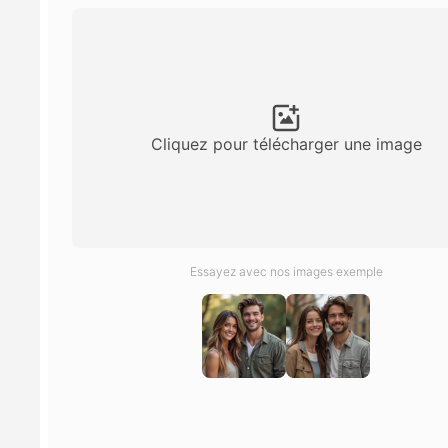
Du texte
Filtre IA
Suppres
Amplific
Cliquez pour télécharger une image
Détecteu
Essayez avec nos images exemple