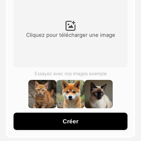
Vidéo d'avatar
▼
AI vidéo
▼
Cliquez pour télécharger une image
Photos d'IA
▼
Autres outils
▼
Essayez avec nos images exemple
Voir tous les modèles
Galerie
Créer
Blog