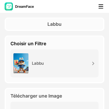
DreamFace
Outils AI
Labbu
Vidéo d'avatar
▼
Choisir un Filtre
AI vidéo
▼
Photos d'IA
▼
Labbu
Autres outils
▼
Voir tous les outils
Télécharger une Image
Modèles