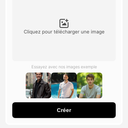
Vidéo d'avatar
▼
AI vidéo
▼
Cliquez pour télécharger une image
Photos d'IA
▼
Autres outils
▼
Essayez avec nos images exemple
Voir tous les modèles
Galerie
Créer
Blog