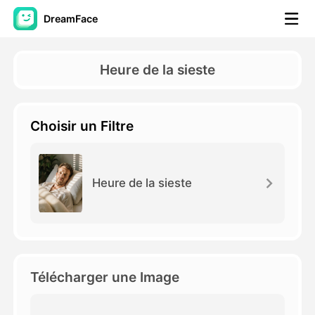
DreamFace
Outils AI
Heure de la sieste
Vidéo d'avatar
▼
Choisir un Filtre
AI vidéo
▼
Photos d'IA
▼
Heure de la sieste
Autres outils
▼
Voir tous les outils
Télécharger une Image
Modèles