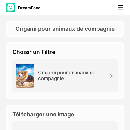
DreamFace
Outils AI
Origami pour animaux de compagnie
Vidéo d'avatar
▼
Choisir un Filtre
AI vidéo
▼
Photos d'IA
▼
Origami pour animaux de
compagnie
Autres outils
▼
Voir tous les outils
Télécharger une Image
Modèles