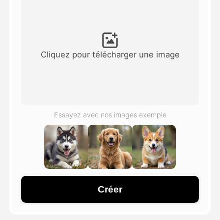
Vidéo d'avatar
▼
AI vidéo
▼
Cliquez pour télécharger une image
Photos d'IA
▼
Autres outils
▼
Essayez avec nos images exemple
Voir tous les modèles
Galerie
Créer
Blog