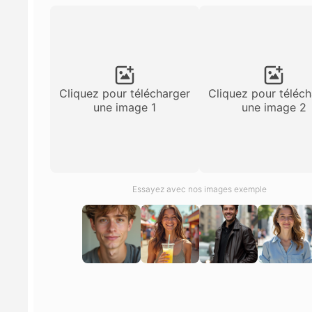
Du texte
Filtre IA
Suppres
Cliquez pour télécharger
Cliquez pour téléch
Amplific
une image 1
une image 2
Détecteu
Essayez avec nos images exemple