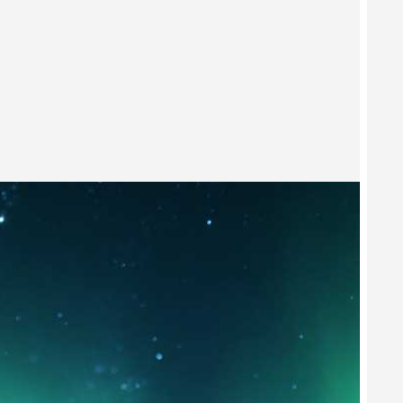
Hot
sages
New
éo
New