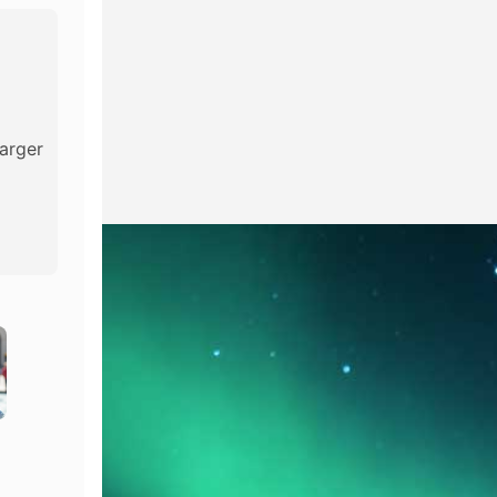
 à l'image
Traduction vidéo IA
Studio vocal
Hot
Hot
Traducteur vidéo
Échange de vi
New
seur de fond
Échange de visages
Traducteur vid
New
arger
ateur photo
Amplificateur vidéo
Son IA
r d'image AI
Changeur de son AI
Vidéo à vie
New
New