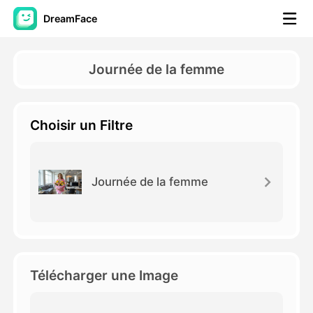
DreamFace
Outils AI
Journée de la femme
Vidéo d'avatar
▼
Choisir un Filtre
AI vidéo
▼
Photos d'IA
▼
Journée de la femme
Autres outils
▼
Voir tous les outils
Télécharger une Image
Modèles