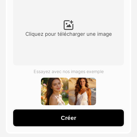
Vidéo d'avatar
▼
AI vidéo
▼
Cliquez pour télécharger une image
Photos d'IA
▼
Autres outils
▼
Essayez avec nos images exemple
Voir tous les modèles
Galerie
Créer
Blog