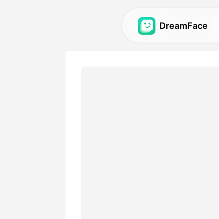
DreamFace
Outils AI
Explorez les outils AI les pl
avatars, vidéos et images .
Galerie
Découvrez et recréez des ef
impressionnants réalisés ave
Tarifs
Choisissez un plan avec des
adaptées à vos besoins créa