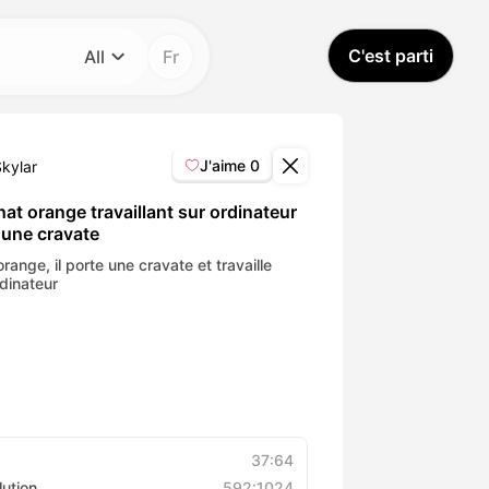
C'est parti
All
Fr
Catégorie
All
J'aime
0
Skylar
Avatar Video
at orange travaillant sur ordinateur
 une cravate
Pet Video
range, il porte une cravate et travaille
rdinateur
AI Video
AI Photo
Trendy Template
37:64
lution
592:1024