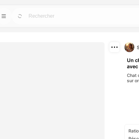
Modèles
Allez
Allez
us puissants pour
Démarrez rapidement vos projets avec des
designs prêts à l'emploi pour tous les besoins.
Télécharger
Blog
Allez
Allez
Un ch
avec
fets visuels
Lisez les idées, mises à jour et astuces sur la
Partager
c nos outils AI.
technologie créative Dreamface AI.
Chat o
sur o
API
Allez
Allez
 options flexibles
Intégrez facilement nos capacités AI dans vos
tifs.
propres applications.
Ratio
Réso