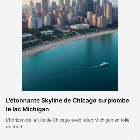
Vidéo d'avatar
▼
AI vidéo
▼
Photos d'IA
▼
Autres outils
▼
Voir tous les modèles
L'étonnante Skyline de Chicago surplombe
Galerie
le lac Michigan
L'horizon de la ville de Chicago avec le lac Michigan en toile
de fond
Blog