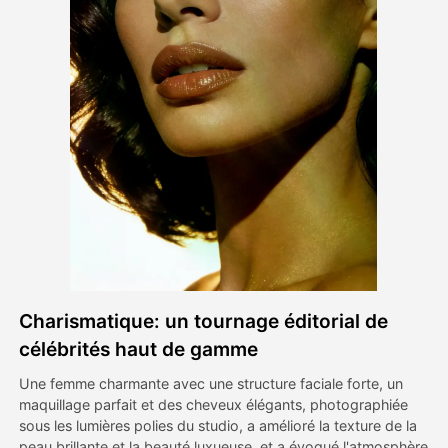
Vidéo d'avatar
▼
AI vidéo
▼
Photos d'IA
▼
Autres outils
▼
Voir tous les modèles
Charismatique: un tournage éditorial de
Galerie
célébrités haut de gamme
Une femme charmante avec une structure faciale forte, un
maquillage parfait et des cheveux élégants, photographiée
Blog
sous les lumières polies du studio, a amélioré la texture de la
peau brillante et la beauté luxueuse, et a évoqué l'atmosphère