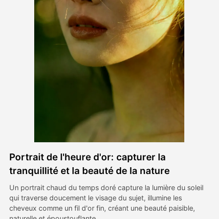
Vidéo d'avatar
▼
AI vidéo
▼
Photos d'IA
▼
Autres outils
▼
Voir tous les modèles
Portrait de l'heure d'or: capturer la
Galerie
tranquillité et la beauté de la nature
Un portrait chaud du temps doré capture la lumière du soleil
qui traverse doucement le visage du sujet, illumine les
Blog
cheveux comme un fil d'or fin, créant une beauté paisible,
naturelle et époustouflante.