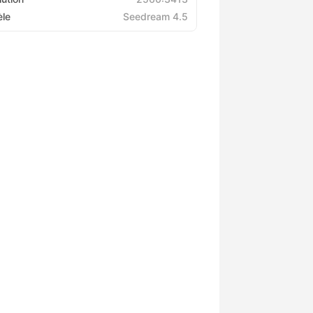
le
Seedream 4.5