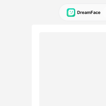
DreamFace
Outils AI
Explorez les outils AI les pl
avatars, vidéos et images .
Galerie
Découvrez et recréez des ef
impressionnants réalisés ave
Tarifs
Choisissez un plan avec des
adaptées à vos besoins créa