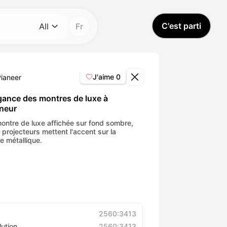
C'est parti
All
Fr
Catégorie
All
J'aime
0
Pianeer
Avatar Video
égance des montres de luxe à
nneur
Pet Video
ontre de luxe affichée sur fond sombre,
 projecteurs mettent l'accent sur la
e métallique.
AI Video
AI Photo
Trendy Template
2560:3413
lution
2560:3413