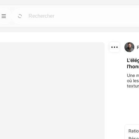
Modèles
Allez
Allez
us puissants pour
Démarrez rapidement vos projets avec des
designs prêts à l'emploi pour tous les besoins.
Télécharger
Blog
Allez
Allez
L'él
l'ho
fets visuels
Lisez les idées, mises à jour et astuces sur la
Partager
c nos outils AI.
technologie créative Dreamface AI.
Une m
où les
API
textur
Allez
Allez
 options flexibles
Intégrez facilement nos capacités AI dans vos
tifs.
propres applications.
Ratio
Réso