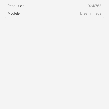
Résolution
1024:768
Tarifs
Modèle
Dream Image
API