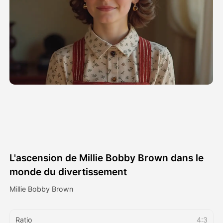
Vidéo d'avatar
▼
AI vidéo
▼
Photos d'IA
▼
Autres outils
▼
Voir tous les modèles
L'ascension de Millie Bobby Brown dans le
Galerie
monde du divertissement
Millie Bobby Brown
Blog
Ratio
4:3