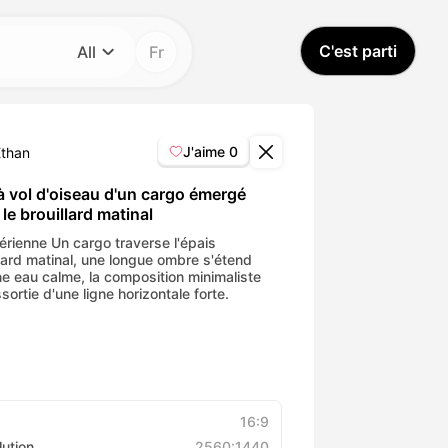
C'est parti
All
Fr
Catégorie
All
J'aime
0
Ethan
Avatar Video
à vol d'oiseau d'un cargo émergé
le brouillard matinal
Pet Video
érienne Un cargo traverse l'épais
llard matinal, une longue ombre s'étend
ne eau calme, la composition minimaliste
sortie d'une ligne horizontale forte.
AI Video
AI Photo
Trendy Template
16:9
lution
2560:1440