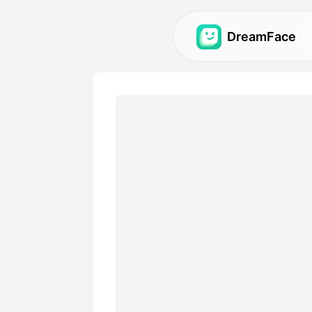
DreamFace
Outils AI
Explorez les outils AI les pl
avatars, vidéos et images .
Galerie
Découvrez et recréez des ef
impressionnants réalisés ave
Tarifs
Choisissez un plan avec des
adaptées à vos besoins créa