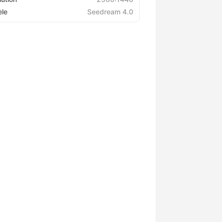
le
Seedream 4.0