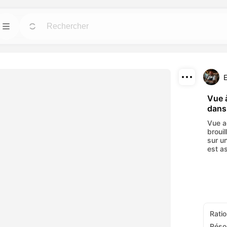
Modèles
Allez
Allez
us puissants pour
Démarrez rapidement vos projets avec des
designs prêts à l'emploi pour tous les besoins.
Télécharger
Blog
Allez
Allez
Vue 
dans 
fets visuels
Lisez les idées, mises à jour et astuces sur la
Partager
c nos outils AI.
technologie créative Dreamface AI.
Vue a
broui
API
sur u
Allez
Allez
est as
 options flexibles
Intégrez facilement nos capacités AI dans vos
tifs.
propres applications.
Ratio
Réso