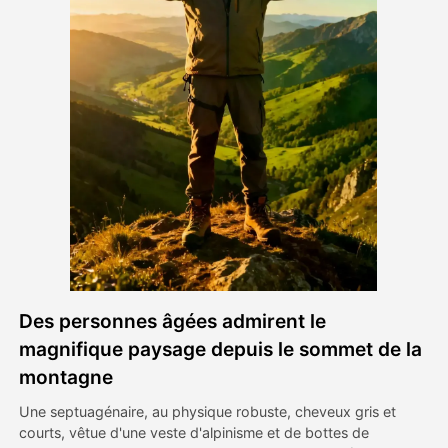
Vidéo d'avatar
▼
AI vidéo
▼
Photos d'IA
▼
Autres outils
▼
Voir tous les modèles
Des personnes âgées admirent le
Galerie
magnifique paysage depuis le sommet de la
montagne
Une septuagénaire, au physique robuste, cheveux gris et
Blog
courts, vêtue d'une veste d'alpinisme et de bottes de