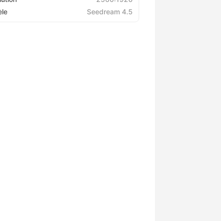
le
Seedream 4.5