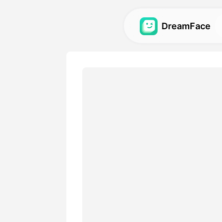
DreamFace
Outils AI
Explorez les outils AI les pl
avatars, vidéos et images .
Galerie
Découvrez et recréez des ef
impressionnants réalisés ave
Tarifs
Choisissez un plan avec des
adaptées à vos besoins créa