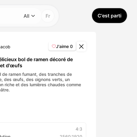
C'est parti
All
Fr
Catégorie
All
J'aime
0
Jacob
Avatar Video
élicieux bol de ramen décoré de
 et d'œufs
Pet Video
l de ramen fumant, des tranches de
e, des œufs, des oignons verts, un
lon riche et des lumières chaudes comme
éâtre.
AI Video
AI Photo
Trendy Template
4:3
lution
2560:1920