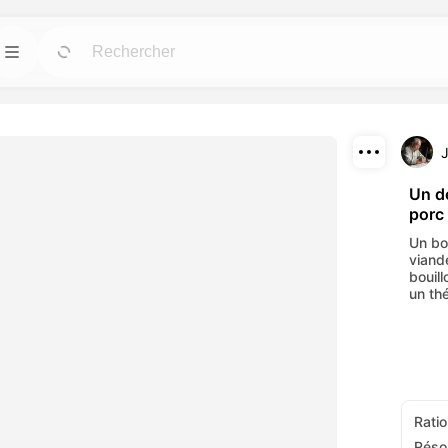
Modèles
Allez
Allez
us puissants pour
Démarrez rapidement vos projets avec des
designs prêts à l'emploi pour tous les besoins.
Télécharger
Blog
Allez
Allez
Un d
porc
fets visuels
Lisez les idées, mises à jour et astuces sur la
Partager
c nos outils AI.
technologie créative Dreamface AI.
Un bo
viand
API
bouil
Allez
Allez
un th
 options flexibles
Intégrez facilement nos capacités AI dans vos
tifs.
propres applications.
Ratio
Réso