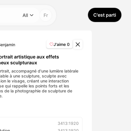
C'est parti
All
Fr
Catégorie
All
J'aime
0
Benjamin
Avatar Video
rtrait artistique aux effets
neux sculpturaux
Pet Video
rtrait, accompagné d'une lumière latérale
able à une sculpture, sculpte avec
ion le visage, créant une interaction
e qui rappelle les points forts et les
AI Video
s de la photographie de sculpture de
e.
AI Photo
Trendy Template
3413:1920
lution
3413:1920