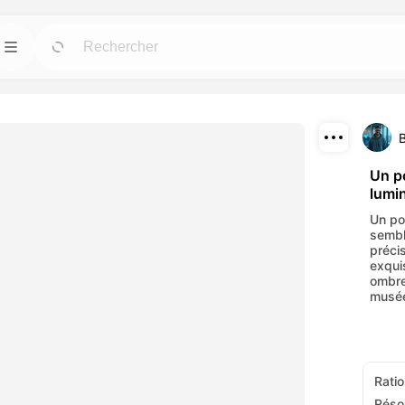
Modèles
Allez
Allez
us puissants pour
Démarrez rapidement vos projets avec des
designs prêts à l'emploi pour tous les besoins.
Télécharger
Blog
Allez
Allez
Un po
lumi
fets visuels
Lisez les idées, mises à jour et astuces sur la
Partager
c nos outils AI.
technologie créative Dreamface AI.
Un po
sembl
API
précis
Allez
Allez
exquis
 options flexibles
Intégrez facilement nos capacités AI dans vos
ombre
tifs.
propres applications.
musé
Ratio
Réso