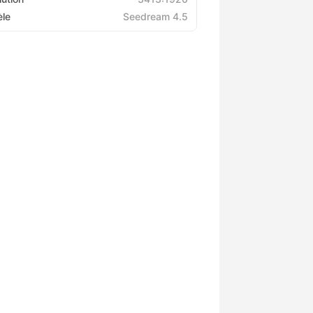
le
Seedream 4.5