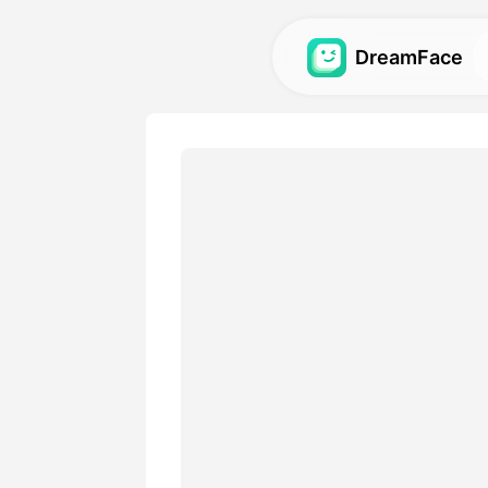
DreamFace
Outils AI
Explorez les outils AI les pl
avatars, vidéos et images .
Galerie
Découvrez et recréez des ef
impressionnants réalisés ave
Tarifs
Choisissez un plan avec des
adaptées à vos besoins créa