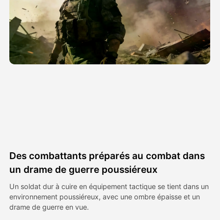
Vidéo d'avatar
▼
AI vidéo
▼
Photos d'IA
▼
Autres outils
▼
Voir tous les modèles
Des combattants préparés au combat dans
Galerie
un drame de guerre poussiéreux
Un soldat dur à cuire en équipement tactique se tient dans un
environnement poussiéreux, avec une ombre épaisse et un
Blog
drame de guerre en vue.