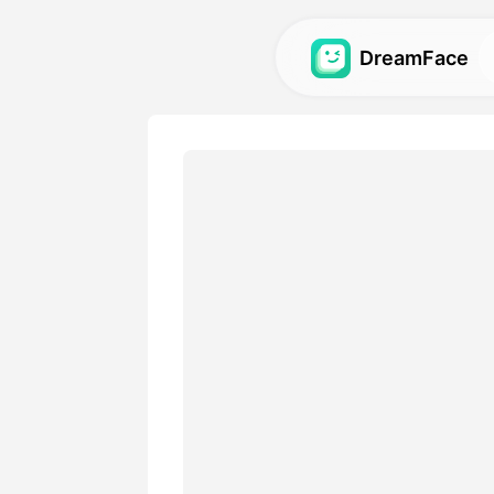
DreamFace
Outils AI
Explorez les outils AI les pl
avatars, vidéos et images .
Galerie
Découvrez et recréez des ef
impressionnants réalisés ave
Tarifs
Choisissez un plan avec des
adaptées à vos besoins créa