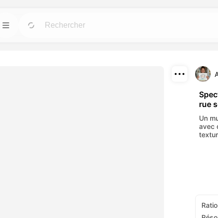
Modèles
Allez
Allez
us puissants pour
Démarrez rapidement vos projets avec des
designs prêts à l'emploi pour tous les besoins.
Télécharger
Blog
Allez
Allez
Spec
rue s
fets visuels
Lisez les idées, mises à jour et astuces sur la
Partager
c nos outils AI.
technologie créative Dreamface AI.
Un mu
avec 
API
textu
Allez
Allez
 options flexibles
Intégrez facilement nos capacités AI dans vos
tifs.
propres applications.
Ratio
Réso