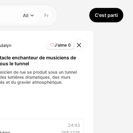
C'est parti
All
Fr
Catégorie
All
J'aime
0
Adalyn
Avatar Video
tacle enchanteur de musiciens de
ous le tunnel
Pet Video
sicien de rue se produit sous un tunnel
des lumières dramatiques, des murs
rés et du gravier atmosphérique.
AI Video
AI Photo
Trendy Template
24:43
lution
768:1376