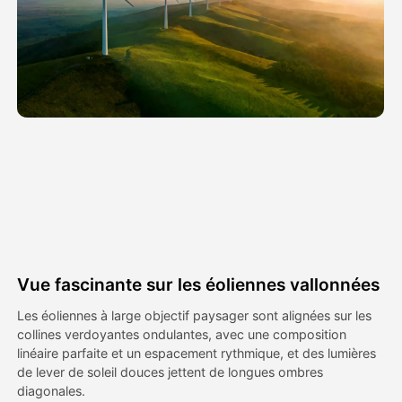
Vidéo d'avatar
▼
AI vidéo
▼
Photos d'IA
▼
Autres outils
▼
Voir tous les modèles
Vue fascinante sur les éoliennes vallonnées
Galerie
Les éoliennes à large objectif paysager sont alignées sur les
collines verdoyantes ondulantes, avec une composition
linéaire parfaite et un espacement rythmique, et des lumières
de lever de soleil douces jettent de longues ombres
Blog
diagonales.