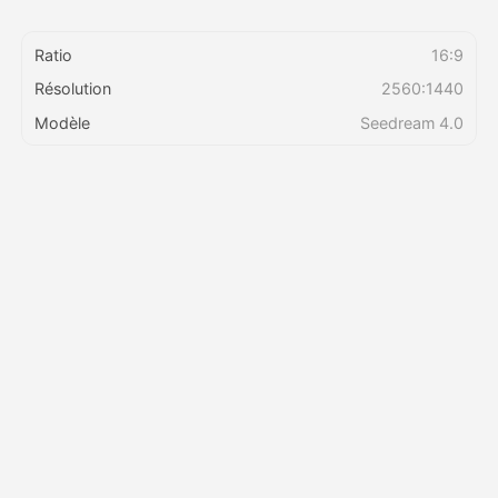
Ratio
16:9
Tarifs
Résolution
2560:1440
Modèle
Seedream 4.0
API