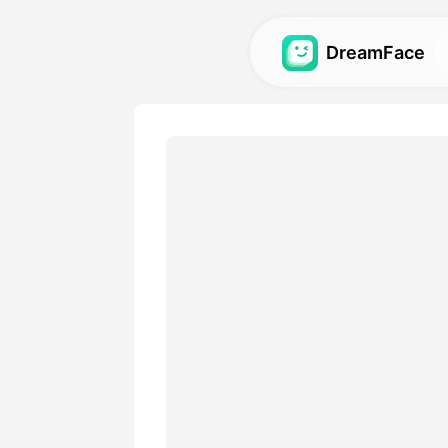
DreamFace
Outils AI
Explorez les outils AI les pl
avatars, vidéos et images .
Galerie
Découvrez et recréez des ef
impressionnants réalisés ave
Tarifs
Choisissez un plan avec des
adaptées à vos besoins créa