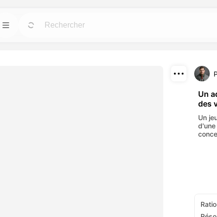
Modèles
Allez
Allez
us puissants pour
Démarrez rapidement vos projets avec des
designs prêts à l'emploi pour tous les besoins.
Télécharger
Blog
Allez
Allez
Un a
des 
fets visuels
Lisez les idées, mises à jour et astuces sur la
Partager
c nos outils AI.
technologie créative Dreamface AI.
Un je
d'une
API
conce
Allez
Allez
 options flexibles
Intégrez facilement nos capacités AI dans vos
tifs.
propres applications.
Ratio
Réso