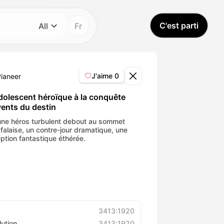
C'est parti
All
Fr
Catégorie
All
J'aime
0
Pianeer
Avatar Video
dolescent héroïque à la conquête
vents du destin
Pet Video
une héros turbulent debout au sommet
 falaise, un contre-jour dramatique, une
ption fantastique éthérée.
AI Video
AI Photo
Trendy Template
3413:1920
lution
3413:1920