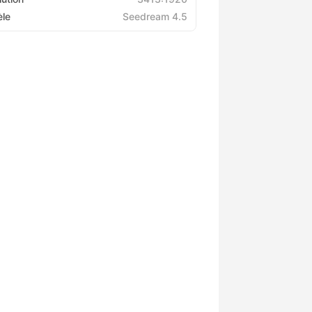
le
Seedream 4.5