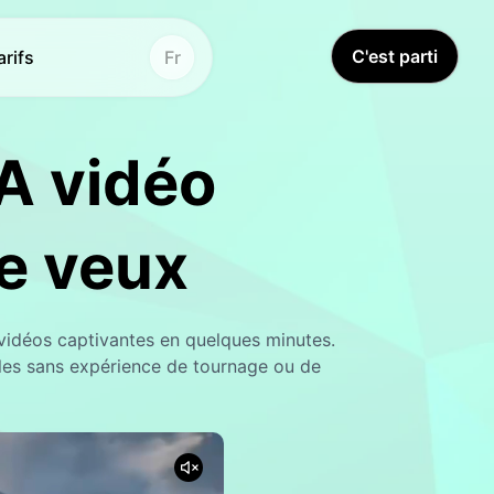
C'est parti
arifs
Fr
IA vidéo
r de vidéo AI
Hot
Hot
ond
idéo
Hot
e veux
ur
vidéo
agramme d'action
ion vidéo
New
New
 vidéos captivantes en quelques minutes.
lles sans expérience de tournage ou de
on de filigrane