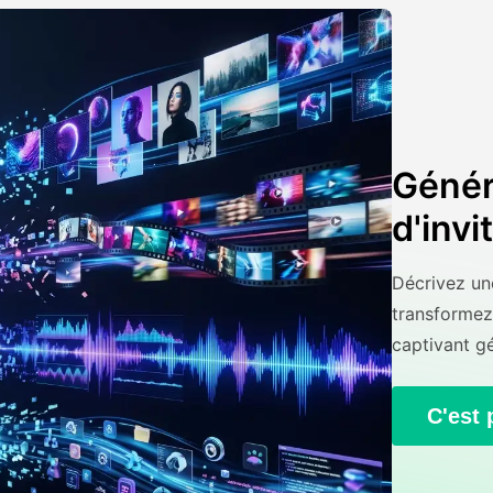
Génér
d'invi
Décrivez une
transformez
captivant gé
C'est 