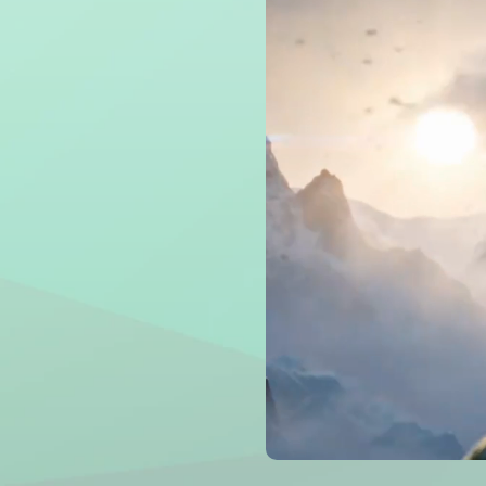
Du texte
Filtre IA
Suppres
Amplific
Détecteu