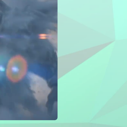
Hot
sages
New
éo
New