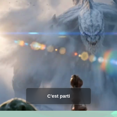
 à l'image
Traduction vidéo IA
Studio vocal
Hot
Hot
Traducteur vidéo
Échange de vi
New
seur de fond
Échange de visages
Traducteur vid
New
ateur photo
Amplificateur vidéo
Son IA
r d'image AI
Changeur de son AI
Vidéo à vie
New
New
C'est parti