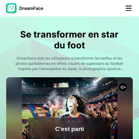
DreamFace
Outils AI
Se transformer en star
Vidéo d'avatar
▼
du foot
AI vidéo
Dreamface aide les utilisateurs à transformer les selfies et les
▼
photos quotidiennes en effets visuels de superstars du football
inspirés par l'atmosphère du stade, la photographie sportive
professionnelle, les célébrations du football et l'esthétique des
Photos d'IA
▼
joueurs de théâtre.
Autres outils
▼
Voir tous les outils
C'est parti
Modèles