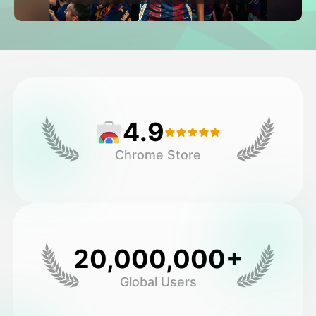
Vidéo d'avatar
▼
AI vidéo
▼
Photos d'IA
▼
4.9
Autres outils
▼
Chrome Store
Voir tous les modèles
Galerie
20,000,000+
Global Users
Blog