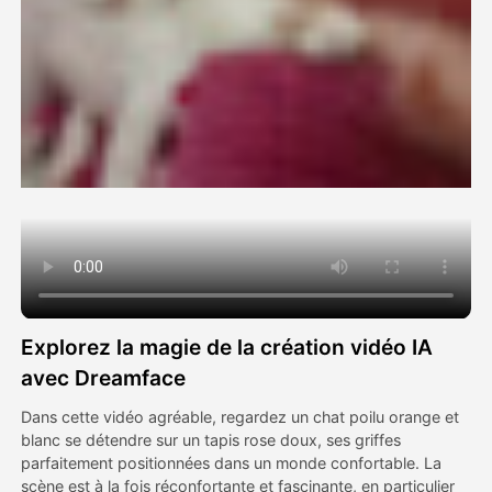
Vidéo d'avatar
▼
AI vidéo
▼
Photos d'IA
▼
Autres outils
▼
Voir tous les modèles
Explorez la magie de la création vidéo IA
Galerie
avec Dreamface
Dans cette vidéo agréable, regardez un chat poilu orange et
blanc se détendre sur un tapis rose doux, ses griffes
Blog
parfaitement positionnées dans un monde confortable. La
scène est à la fois réconfortante et fascinante, en particulier