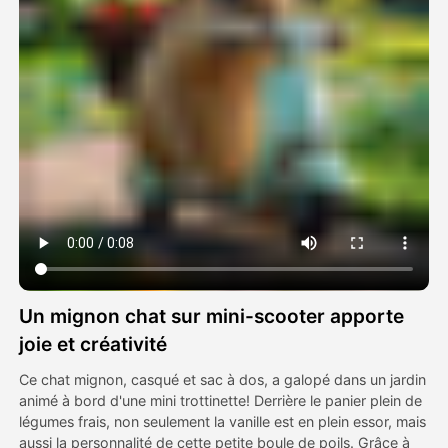
Vidéo d'avatar
▼
AI vidéo
▼
Photos d'IA
▼
Autres outils
▼
Voir tous les modèles
Un mignon chat sur mini-scooter apporte
Galerie
joie et créativité
Ce chat mignon, casqué et sac à dos, a galopé dans un jardin
animé à bord d'une mini trottinette! Derrière le panier plein de
Blog
légumes frais, non seulement la vanille est en plein essor, mais
aussi la personnalité de cette petite boule de poils. Grâce à