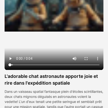
Vidéo d'avatar
▼
AI vidéo
▼
Photos d'IA
▼
Autres outils
▼
Voir tous les modèles
L'adorable chat astronaute apporte joie et
Galerie
rire dans l'expédition spatiale
Dans un vaisseau spatial fantasque plein d'étoiles scintillantes,
deux chats mignons déguisés en astronautes volent la
Blog
vedette! L'un d'eux tenait une petite seringue et semblait prêt
pour une mission spatiale, tandis que l'autre portait un casque