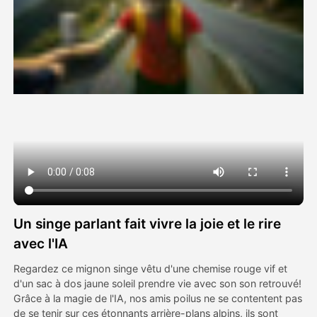
Vidéo d'avatar
▼
AI vidéo
▼
Photos d'IA
▼
Autres outils
▼
Voir tous les modèles
Un singe parlant fait vivre la joie et le rire
Galerie
avec l'IA
Regardez ce mignon singe vêtu d'une chemise rouge vif et
d'un sac à dos jaune soleil prendre vie avec son son retrouvé!
Blog
Grâce à la magie de l'IA, nos amis poilus ne se contentent pas
de se tenir sur ces étonnants arrière-plans alpins, ils sont