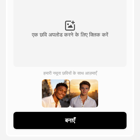
अवतार वीडियो
▼
एआई वीडियो
▼
एक छवि अपलोड करने के लिए क्लिक करें
एआई फोटो
▼
अन्य उपकरण
▼
हमारी नमूना छवियों के साथ आज़माएँ
सभी टेम्पलेट देखें
गैलरी
बनाएँ
ब्लॉग