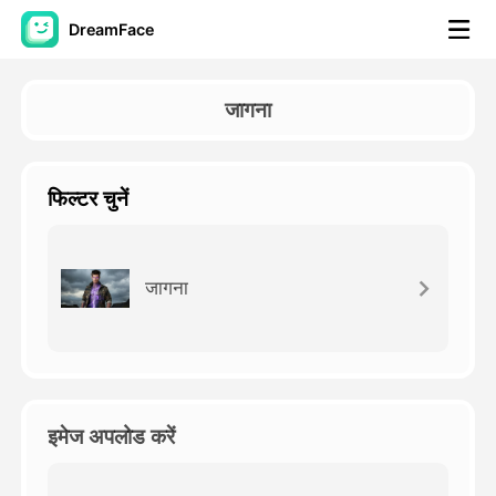
DreamFace
कृत्रिम बुद्धि टूल्स
जागना
अवतार वीडियो
▼
फिल्टर चुनें
एआई वीडियो
▼
एआई फोटो
▼
जागना
अन्य उपकरण
▼
सभी टूल्स देखें
इमेज अपलोड करें
टेम्पलेट