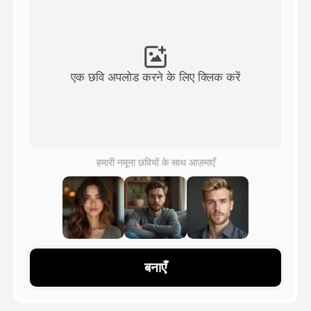
अवतार वीडियो
▼
एआई वीडियो
▼
एक छवि अपलोड करने के लिए क्लिक करें
एआई फोटो
▼
अन्य उपकरण
▼
हमारी नमूना छवियों के साथ आज़माएँ
सभी टेम्पलेट देखें
गैलरी
बनाएँ
ब्लॉग