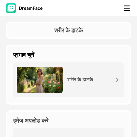
DreamFace
कृत्रिम बुद्धि टूल्स
शरीर के झटके
अवतार वीडियो
▼
प्रभाव चुनें
एआई वीडियो
▼
एआई फोटो
▼
शरीर के झटके
अन्य उपकरण
▼
सभी टूल्स देखें
इमेज अपलोड करें
टेम्पलेट