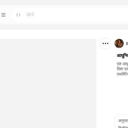
टेम्पलेट
जाओ
जाओ
बसे शक्तिशाली कृत्रिम
किसी भी आवश्यकता के लिए तैयार डिजाइन के साथ
परियोजनाओं को शुरू करें।
R
डाउनलोड
ब्लॉग
जाओ
जाओ
आधुनिक
 करके बनाए गए
ड्रीमफेस एआई क्रिएटिव टेक्नोलॉजी की अंतर्दृष्टि, अपडेट
साझा करें
एक आधु
र पुनरुत्पादन करें।
और टिप्स पढ़ें।
दिशा प
एथलेटि
API
जाओ
जाओ
प हों जो आपकी रचनात्मक
आसानी से हमारी कृत्रिम बुद्धि क्षमताओं को अपनी ऐप्लिकेशनों
में एकीकृत करें।
अनुपा
रिज़ॉल