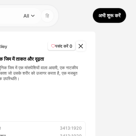
अभी शुरू करें
All
हि
श्रेणी
All
पसंद करें
0
iley
Avatar Video
 जिम में ताकत और दृढ़ता
निक जिम में एक मांसपेशियों वाला आदमी, एक नाटकीय
्रकाश जो उसके शरीर को उजागर करता है, एक मजबूत
Pet Video
क उपस्थिति।
AI Video
AI Photo
Trendy Template
त
3413:1920
्यूशन
3413:1920