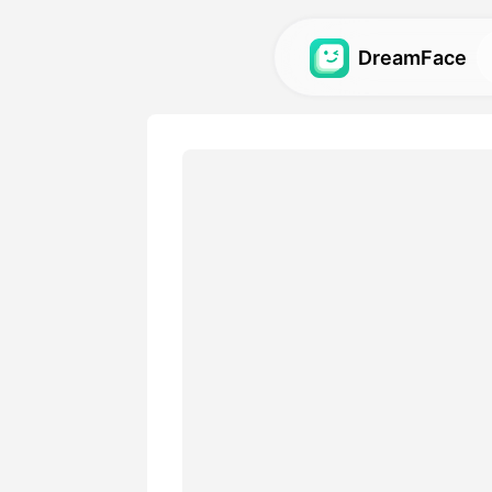
DreamFace
कृत्रिम बुद्धि टूल्स
अवतार, वीडियो और छवियों के लिए स
बुद्धि टूल्स का अन्वेषण करें.
गैलरी
हमारे कृत्रिम बुद्धि टूल्स का उपयोग
आश्चर्यजनक दृश्य प्रभावों की खोज औ
मूल्य
एक योजना चुनें जिसमें लचीले विकल्
आवश्यकताओं के अनुकूल हों।