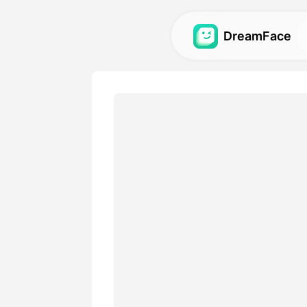
DreamFace
कृत्रिम बुद्धि टूल्स
अवतार, वीडियो और छवियों के लिए स
बुद्धि टूल्स का अन्वेषण करें.
गैलरी
हमारे कृत्रिम बुद्धि टूल्स का उपयोग
आश्चर्यजनक दृश्य प्रभावों की खोज औ
मूल्य
एक योजना चुनें जिसमें लचीले विकल्
आवश्यकताओं के अनुकूल हों।