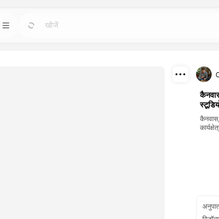
टेम्पलेट
जाओ
जाओ
बसे शक्तिशाली कृत्रिम
किसी भी आवश्यकता के लिए तैयार डिजाइन के साथ
परियोजनाओं को शुरू करें।
डाउनलोड
ब्लॉग
जाओ
जाओ
कैनवा
स्टूडिय
 करके बनाए गए
ड्रीमफेस एआई क्रिएटिव टेक्नोलॉजी की अंतर्दृष्टि, अपडेट
साझा करें
र पुनरुत्पादन करें।
और टिप्स पढ़ें।
कैनवास,
कार्यक्
API
जाओ
जाओ
प हों जो आपकी रचनात्मक
आसानी से हमारी कृत्रिम बुद्धि क्षमताओं को अपनी ऐप्लिकेशनों
में एकीकृत करें।
अनुपा
रिज़ॉल