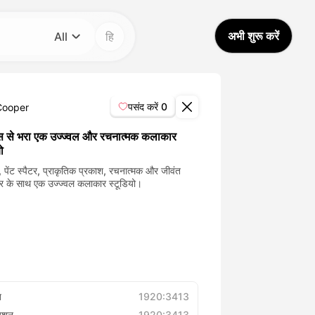
अभी शुरू करें
All
हि
श्रेणी
All
पसंद करें
0
Cooper
Avatar Video
स से भरा एक उज्ज्वल और रचनात्मक कलाकार
ो
Pet Video
 पेंट स्पैटर, प्राकृतिक प्रकाश, रचनात्मक और जीवंत
षेत्र के साथ एक उज्ज्वल कलाकार स्टूडियो।
AI Video
AI Photo
Trendy Template
त
1920:3413
्यूशन
1920:3413