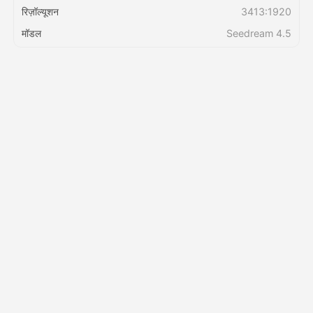
रिज़ॉल्यूशन
3413:1920
मॉडल
Seedream 4.5
मूल्य
API