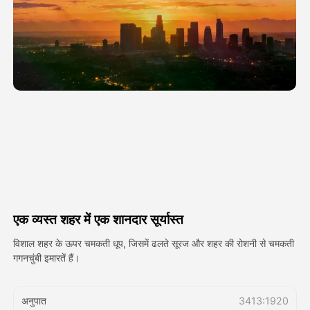
अवतार वीडियो
▼
एआई वीडियो
▼
एआई फोटो
▼
अन्य उपकरण
▼
सभी टेम्पलेट देखें
एक व्यस्त शहर में एक शानदार सूर्यास्त
गैलरी
विशाल शहर के ऊपर चमकती धूप, जिसमें ढलते सूरज और शहर की रोशनी से चमकती
गगनचुंबी इमारतें हैं।
ब्लॉग
अनुपात
3413:1920